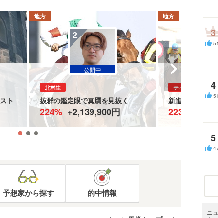
地方
地方
3
2
3
5
公開中
公
4
北村生
テイク
5
スト
抜群の鑑定眼で真贋を見抜く
新進気鋭の公認
224%
+2,139,900円
223%
+864
5
4
予想家から探す
的中情報
ニ