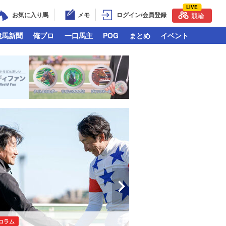
LIVE
お気に入り馬
メモ
ログイン/会員登録
競輪
競馬新聞
俺プロ
一口馬主
POG
まとめ
イベント
コラム
アプリ限定