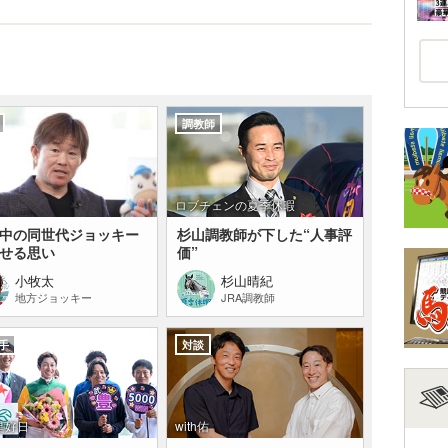
調教師
ロブチェンの夏季休暇
中の同世代ジョッキー
杉山調教師が下した“人事評
せる思い
価”
小牧太
杉山晴紀
地方ジョッキー
JRA調教師
手
対談
是好日
with佑