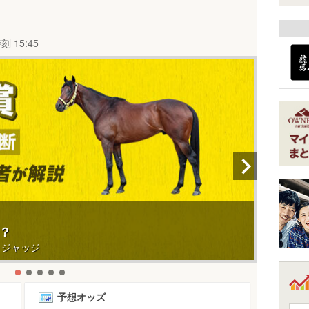
 15:45
調教Gメ
？
レイピ
くジャッジ
出走各馬
予想オッズ