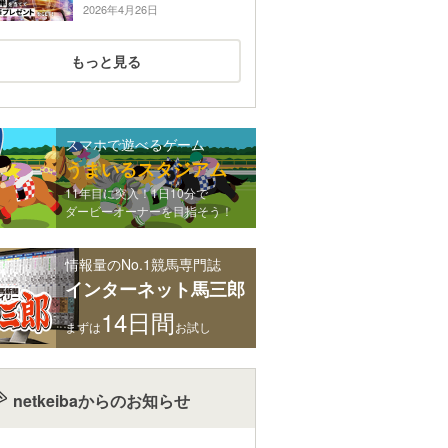
2026年4月26日
ャンペーン
もっと見る
スマホで遊べるゲーム
うまいるスタジアム
11年目に突入！1日10分で
ダービーオーナーを目指そう！
情報量のNo.1競馬専門誌
インターネット馬三郎
14日間
まずは
お試し
netkeibaからのお知らせ