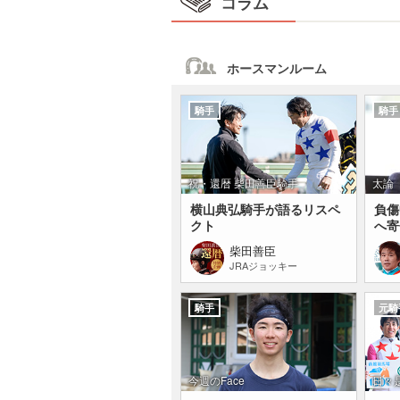
コラム
ホースマンルーム
騎手
騎手
祝・還暦 柴田善臣騎手
太論
横山典弘騎手が語るリスペ
負傷
クト
へ寄
柴田善臣
JRAジョッキー
騎手
元騎
今週のFace
日々