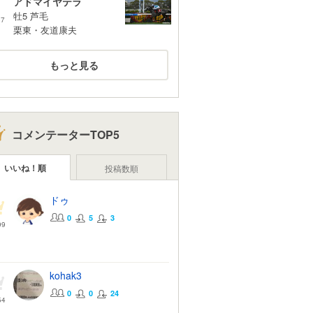
アドマイヤテラ
牡5 芦毛
87
栗東・友道康夫
もっと見る
コメンテーターTOP5
いいね！順
投稿数順
ドゥ
0
5
3
99
kohak3
0
0
24
54