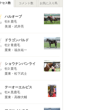
クセス数
コメント数
お気に入り馬
ハルオーブ
牡6 鹿毛
82
美浦・武井亮
ドラゴンバルド
牡2 青鹿毛
41
栗東・福永祐一
ショウナンバンライ
牡3 栗毛
77
栗東・松下武士
テーオーエルビス
牡4 黒鹿毛
86
栗東・高柳大輔