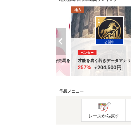
地方
地方
5
1
公開中
勝馬当子
ベンター
走るのは“馬”、追い切りから好走馬を
才能を磨く若きデータアナリ
読む
257%
+204,500円
178%
+103,350円
予想メニュー
レースから探す