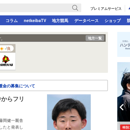
プレミアムサービス
コラム
netkeibaTV
地方競馬
データベース
ショップ
地方一覧
/
-
良
援金の募集について
舎からフリ
藤岡健一厩舎
したと発表し
CBC賞特集
特別