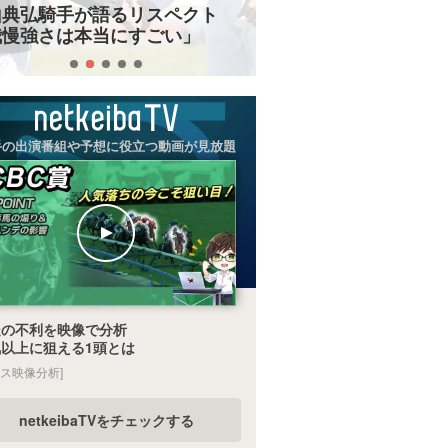
山典弘騎手が語るリスペクト
田中将大選手の新企画
我慢強さは本当にすごい」
シルクの気になる募集
手の出演番組や予想に役立つ動画が見放題
走の不利を映像で分析
以上に狙える1頭とは
ース映像分析]
netkeibaTVをチェックする