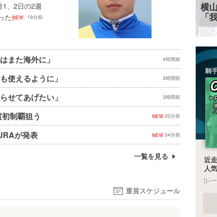
と再会
快足自慢が激突
横
月1、2日の2週
ークも！
最新情報はこちらをチェック
「
った。
19分前
NEW
はまた海外に」
4時間前
騎
も使えるように」
3時間前
らせてあげたい」
3時間前
賞初制覇狙う
20分前
NEW
JRAが発表
34分前
NEW
一覧を見る
近
人気
[レ
重賞スケジュール