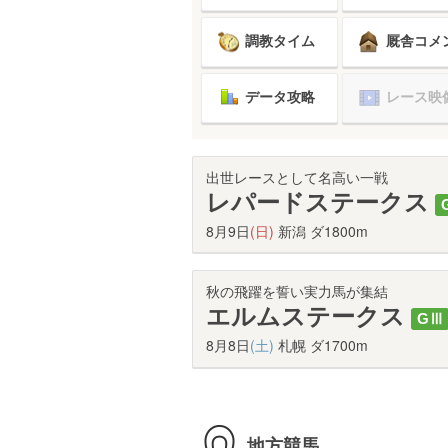
調教タイム
厩舎コメ
データ攻略
レース映
出世レースとして名高い一戦
レパードステークス
8月9日
(日)
新潟 ダ1800m
秋の飛躍を誓い実力馬が集結
エルムステークス
GⅢ
8月8日
(土)
札幌 ダ1700m
地方競馬