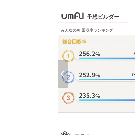
予想ビルダー
みんなのAI 回収率ランキング