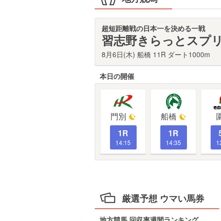
超短距離戦の日本一を決める一戦
習志野きらっとスプ
8月6日
(木)
船橋 11R ダート1000m
本日の開催
門別
船橋
1R
1R
1
14:15
14:35
厳選予想 ウマい馬券
地方競馬 回収率週間ランキング