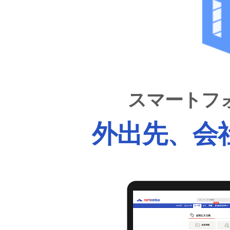
スマートフ
外出先、会