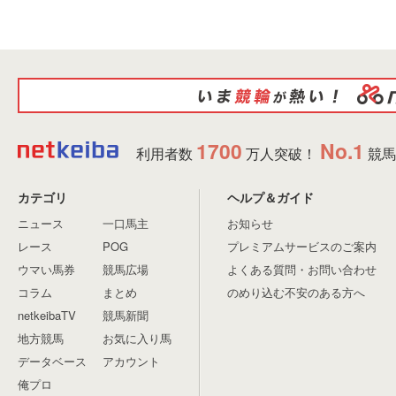
1700
No.1
利用者数
万人突破！
競馬
カテゴリ
ヘルプ＆ガイド
ニュース
一口馬主
お知らせ
レース
POG
プレミアムサービスのご案内
ウマい馬券
競馬広場
よくある質問・お問い合わせ
コラム
まとめ
のめり込む不安のある方へ
netkeibaTV
競馬新聞
地方競馬
お気に入り馬
データベース
アカウント
俺プロ