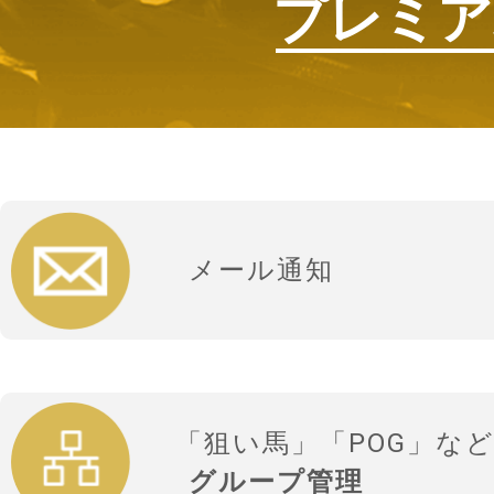
プレミア
メール通知
「狙い馬」「
POG
」な
グループ管理