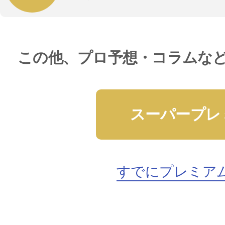
この他、プロ予想・コラムな
スーパープレ
すでにプレミア