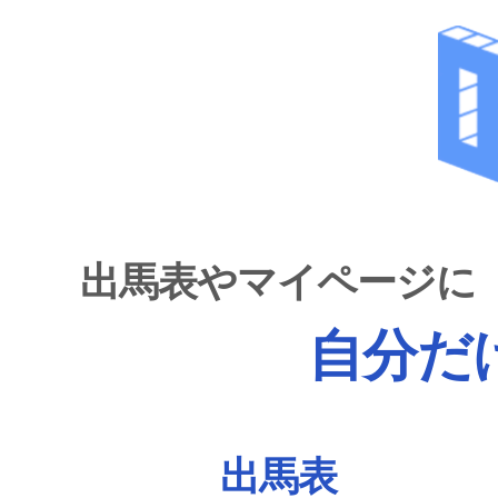
出馬表やマイページに
自分だ
出馬表