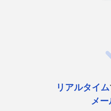
リアルタイム
メー