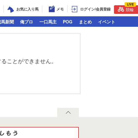
LIVE
お気に入り馬
メモ
ログイン/会員登録
競輪
競馬新聞
俺プロ
一口馬主
POG
まとめ
イベント
することができません。