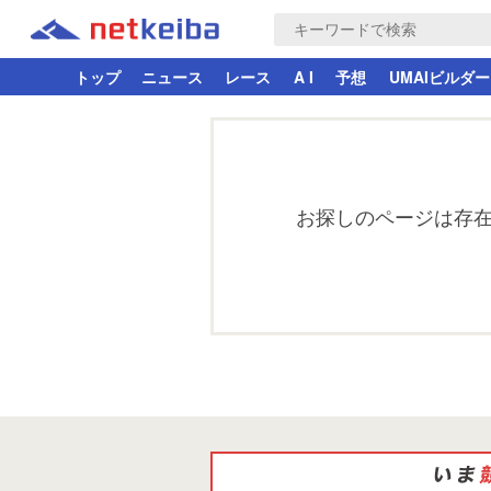
トップ
ニュース
レース
A I
予想
UMAIビルダー
お探しのページは存