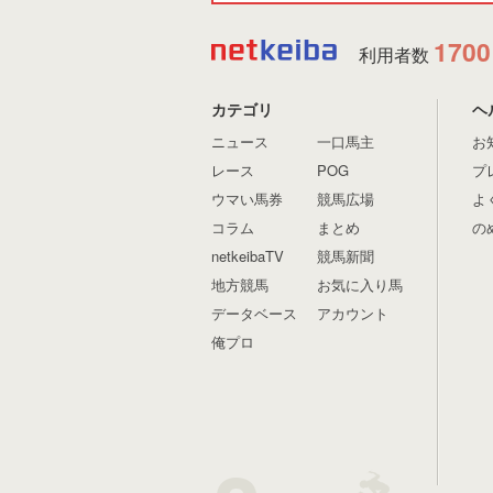
1700
利用者数
カテゴリ
ヘ
ニュース
一口馬主
お
レース
POG
プ
ウマい馬券
競馬広場
よ
コラム
まとめ
の
netkeibaTV
競馬新聞
地方競馬
お気に入り馬
データベース
アカウント
俺プロ